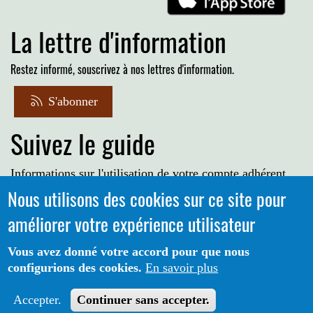
La lettre d'information
Restez informé, souscrivez à nos lettres d'information.
S'abonner
Suivez le guide
Informations sur l'utilisation de votre compte adhérent
Nous utilisons des cookies sur ce site pour
Voir le guide
améliorer votre expérience utilisateur
Vous avez donné votre accord pour que nous
configurions des cookies.
En savoir plus
Portail CoLibris® - Copyright© 2026 - LOGIQ Systèmes. Tous
Protection des données
Mentions
droits réservés -
-
Accepter.
Continuer sans accepter.
Légales