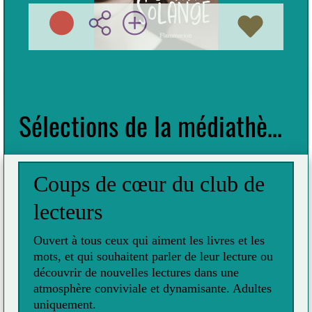
Préc
Suiv
Sélections de la médiathèque
Coups de cœur du club de
lecteurs
Ouvert à tous ceux qui aiment les livres et les
mots, et qui souhaitent parler de leur lecture ou
découvrir de nouvelles lectures dans une
atmosphère conviviale et dynamisante. Adultes
uniquement.