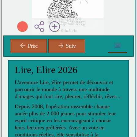
Préc
Suiv
Lire, Elire 2026
L'aventure Lire, élire permet de découvrir et
parcourir le monde à travers une multitude
d'images qui font rire, pleurer, réfléchir, rêver...
Depuis 2008, l'opération rassemble chaque
année plus de 2 000 jeunes pour stimuler leur
esprit critique en les encourageant à choisir
leurs lectures préférées. Avec un vote en
conditions réelles, elle sensibilise à la