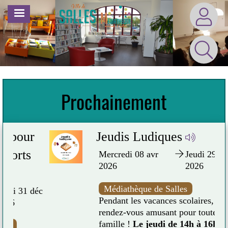
Aller
MENU
au
contenu
principal
Prochainement
r
Jeudis Ludiques
Mercredi 08 avr
Jeudi 29 oct
2026
2026
Médiathèque de Salles
déc
Pendant les vacances scolaires, un
rendez-vous amusant pour toute la
famille !
Le jeudi de 14h à 16h30