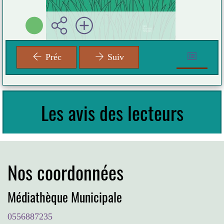
Préc
Suiv
Les avis des lecteurs
Nos coordonnées
Médiathèque Municipale
0556887235