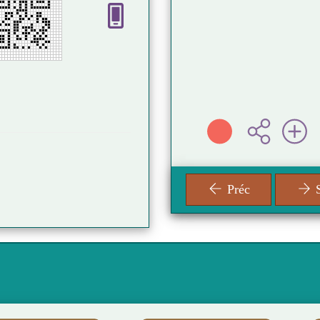
e ANDREA
05 56 88 72 35
 ( Paris - 2023 )
06 17 28 69 07
mediatheque@villedesalles.fr
fos
21, allée Félix Arnaudin
33770 SALLES
Fermée: Ouvre Mardi à 16h
Préc
S