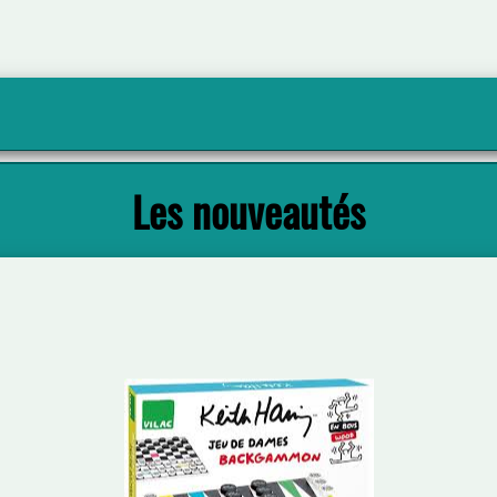
Les nouveautés
Keith haring jeu de dames backgammon
Plus d'infos