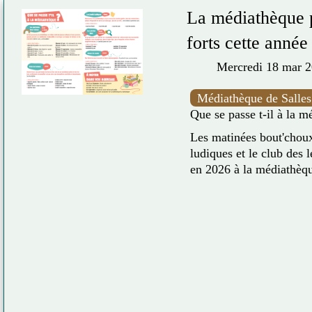
ps
Jeudis Ludiques
Mercredi 08 avr 2026
Médiathèque de Salles
Pendant les vacances scolaires, un
toute la famille !
Le jeudi de 14h 
Venez jouer à la médiathèque, il y e
s
jeux de construction, univers Playm
jeux de société... en famille à parti
Dates à retenir :
Jeudi 20 août
Jeudi 29 octobre