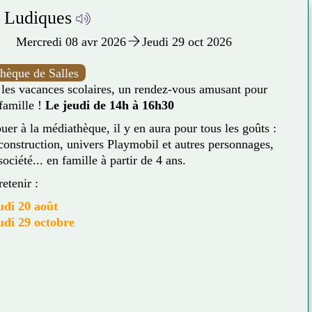
e jeux
Mercredi 22 avr 2026
Vendredi 20 nov 2026
ent de convivialité autour de la découverte des
tés ludiques : jeux d'ambiance, jeux de stratégie, jeux
te et bien d'autres surprises encore.
lle à partir de 8 ans.
dredis de 20h à 23h en accès libre !
ochains rendez-vous :
endredi 25 septembre
endredi 20 novembre