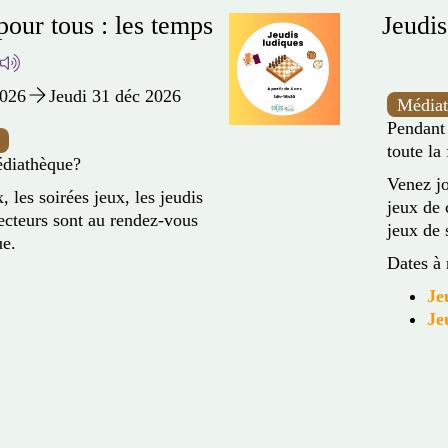
Soiré
Jeudi 29 oct 2026
Un mom
nouveau
 rendez-vous amusant pour
d'enquê
à 16h30
En fami
n aura pour tous les goûts :
Les ven
obil et autres personnages,
r de 4 ans.
Les pr
V
V