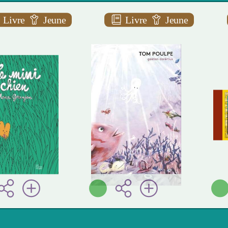
Livre
Jeune
Livre
Jeune
ini chien
Tom poulpe
A AAA
A AAA
na GRANJON
Gaëtan
Les
DORÉMUS
mis rouges (
La
euil] - 2024 )
partie ( Paris - 2025 )
je
Plus d'infos
Plus d'infos