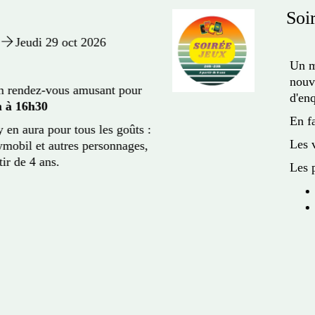
Soiré
Jeudi 29 oct 2026
Un mom
nouveau
 rendez-vous amusant pour
d'enquê
à 16h30
En fami
n aura pour tous les goûts :
Les ven
obil et autres personnages,
r de 4 ans.
Les pr
V
V