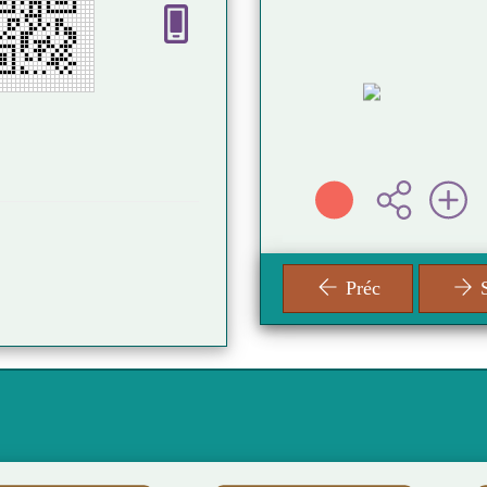
e ANDREA
05 56 88 72 35
 ( Paris - 2023 )
06 17 28 69 07
mediatheque@villedesalles.fr
fos
21, allée Félix Arnaudin
33770 SALLES
Fermée: Ouvre Vendredi à 1
Préc
S