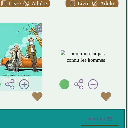
Livre
Adulte
Livre
Adulte
M
oi qui n'ai pas connu les hommes
Tananarive
BD
Jacqueline
AAA
HARPMAN
Stock (
Sylvain VALLÉE
Paris - 2025 )
Glénat (
Grenoble - 2021 )
Plus d'infos
Plus d'infos
Voir tout