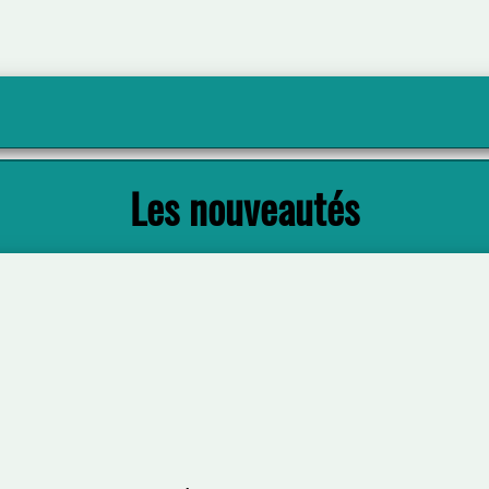
Les nouveautés
La santé mentale de mon enfant
Beth MOSLEY
Editions eyrolles ( Paris - 2024 )
Plus d'infos