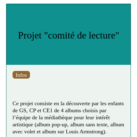
installés en France et y grandissent dans une
double ou triple culture. Ainsi chaque numéro
explore un pays en présentant l’interview d’un
enfant natif (ou d’une fratrie) du pays à l’honneur,
accompagnée et enrichie d’une histoire illustrée,
Projet "comité de lecture"
d’un dossier documentaire, de bandes dessinées et
de jeux.
Infos
Ce projet consiste en la découverte par les enfants
de GS, CP et CE1 de 4 albums choisis par
l’équipe de la médiathèque pour leur intérêt
artistique (album pop-up, album sans texte, album
avec volet et album sur Louis Armstrong).