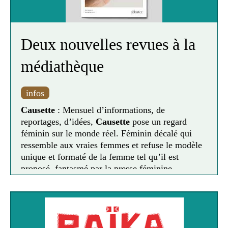
Deux nouvelles revues à la
médiathèque
infos
Causette
: Mensuel d’informations, de
reportages, d’idées,
Causette
pose un regard
féminin sur le monde réel. Féminin décalé qui
ressemble aux vraies femmes et refuse le modèle
unique et formaté de la femme tel qu’il est
proposé, fantasmé par la presse féminine
classique dans les rubriques mode, cuisine,
minceur, people, enfant, shopping…
Véir
: Le mag des néo-jardiniers
Veìr (prononcez ‘vert’) est un magazine papier