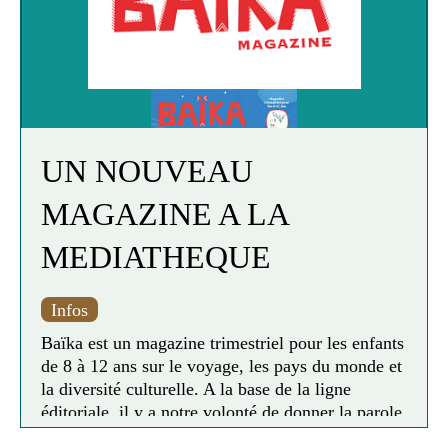
trimestriel, dédié au jardinage, aux plantes et à la
nature. On y parle potager, plantes vertes, balades
en plein air, initiatives citoyennes… pour mettre
de la nature dans nos vies !
UN NOUVEAU
MAGAZINE A LA
MEDIATHEQUE
Infos
Baïka est un magazine trimestriel pour les enfants
de 8 à 12 ans sur le voyage, les pays du monde et
la diversité culturelle. A la base de la ligne
éditoriale, il y a notre volonté de donner la parole
aux enfants nés dans d’autres pays qui se sont