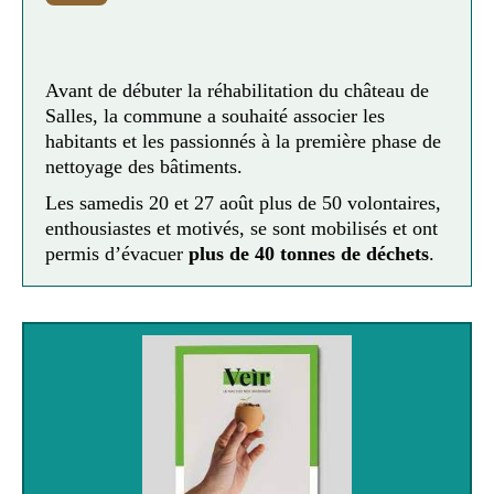
Avant de débuter la réhabilitation du château de
Salles, la commune a souhaité associer les
habitants et les passionnés à la première phase de
nettoyage des bâtiments.
Les samedis 20 et 27 août plus de 50 volontaires,
enthousiastes et motivés, se sont mobilisés et ont
permis d’évacuer
plus de 40 tonnes de déchets
.
Cette opération de volontariat
continuera le 22
octobre
avec le nettoyage du mur d’enceinte.
Vous souhaitez participer à cette journée et vous
avez au moins 14 ans ?
Pour vous inscrire, c'est ici