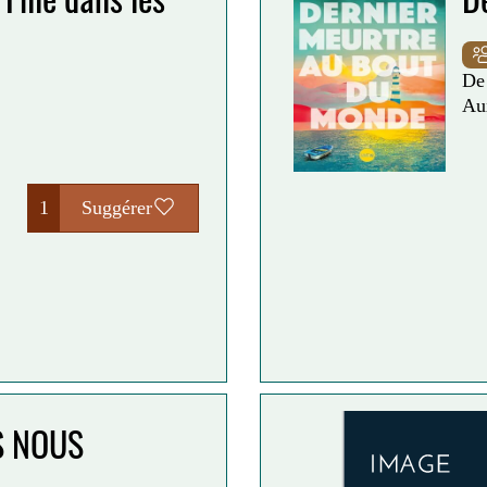
D
Au
1
Suggérer
S NOUS