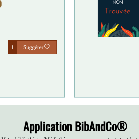
1
Suggérer
Application BibAndCo®