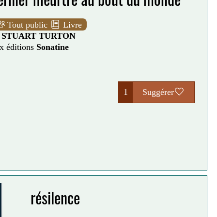
Tout public
Livre
e
STUART TURTON
x éditions
Sonatine
1
Suggérer
résilence